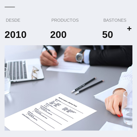
DESDE
PRODUCTOS
BASTONES
+
2010
200
50